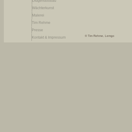
Didgeridoobau
Wächterkunst
Malerei
Tim Rehme
Presse
© Tim Rehme, Lemgo
Kontakt & Impressum