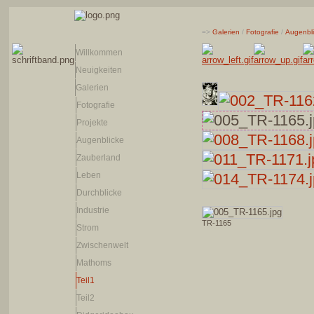
=>
Galerien
/
Fotografie
/
Augenbl
Willkommen
Neuigkeiten
Galerien
Fotografie
Projekte
Augenblicke
Zauberland
Leben
Durchblicke
Industrie
TR-1165
Strom
Zwischenwelt
Mathoms
Teil1
Teil2