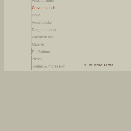
Aussichtsturm
Grevenmarsch
Orwo
Augenblicke
Didgeridoobau
Wächterkunst
Malerei
Tim Rehme
Presse
© Tim Rehme, Lemgo
Kontakt & Impressum