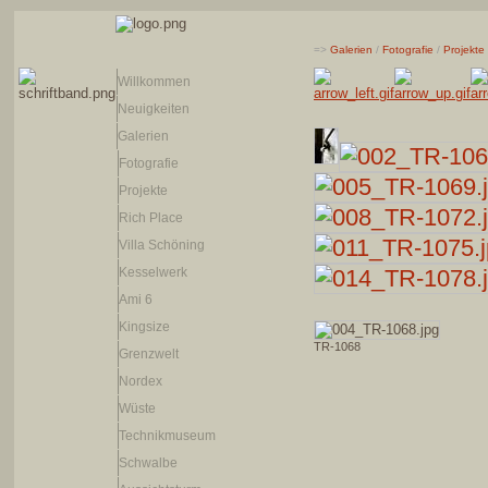
=>
Galerien
/
Fotografie
/
Projekte
Willkommen
Neuigkeiten
Galerien
Fotografie
Projekte
Rich Place
Villa Schöning
Kesselwerk
Ami 6
Kingsize
TR-1068
Grenzwelt
Nordex
Wüste
Technikmuseum
Schwalbe